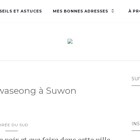
SEILS ET ASTUCES
MES BONNES ADRESSES
À P
SUI
 Hwaseong à Suwon
IN
ORÉE DU SUD
voir et que faire dans cette ville