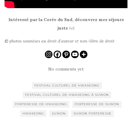
Intéressé par la Corée du Sud, découvrez mes séjours
juste
ici
©
photos soumises au droit d’auteur et non-libre de droit
No comments yet
FESTIVAL CULTUREL DE HWASEONG
FESTIVAL CULTUREL DE HWASEONG À SUWON
FORTERESSE DE HWASEONG
FORTERESSE DE SUWON
HWASEONG
SUWON
SUWON FORTERESSE